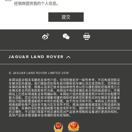
经销商提供我的个人信息。
JAGUAR LAND ROVER
© JAGUAR LAND ROVER LIMITED 2019
本网站是对相关车辆的总体性介绍，仅供您做初步一般性参考，不应构成您购买
车辆决定的基础。我们鼓励您在购车前仔细核验车辆以决定是否购买。您所购买
车辆的具体配置、规格以及其它技术指标排他性地以您与捷豹授权经销商签订之
车辆买卖合同的条款和条件为准。本网站不构成车辆买卖合同的组成部分。尽管
网站上已经标明或者没有明确标明，本网站介绍的配置或者照片中所示的配置可
能为选配。您应在购车前详细垂询捷豹授权经销商您所要购买的车辆是否具备本
网站介绍的配置或者照片中所示的配置。由于所在市场不同，本网站上的信息、
规格和颜色等产品信息可能与实车有所不同。燃油消耗量数据是官方制造商的测
试结果，车辆的实际燃油消耗量可能会有所不同。捷豹将尽全力确保本网页内容
的正确性，不过我们保留不经过通知而对产品技术规格和设备进行更改的权利。
具体产品信息敬请垂询当地捷豹授权经销商。